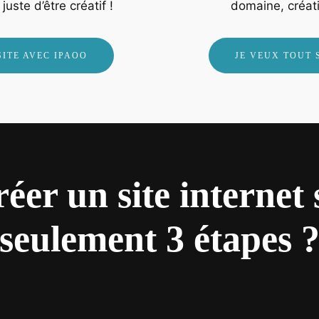
uste d’être créatif !
domaine, créati
ITE AVEC IPAOO
JE VEUX TOUT 
er un site internet
seulement 3 étapes 