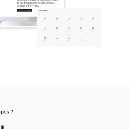
apes ?