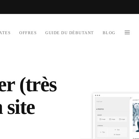
ATES
OFFRES
GUIDE DU DÉBUTANT
BLOG
r (très
 site