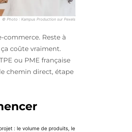
© Photo : Kampus Production sur Pexels
e e-commerce. Reste à
 ça coûte vraiment.
e TPE ou PME française
le chemin direct, étape
mmencer
rojet : le volume de produits, le