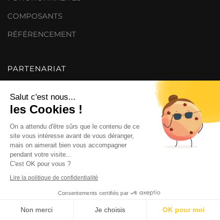
COMPOSANTS
RÉFÉRENCEMENT
PARTENARIAT
Salut c'est nous...
MARQUE BLANCHE
les Cookies !
AFFILIATION
On a attendu d'être sûrs que le contenu de ce
site vous intéresse avant de vous déranger,
mais on aimerait bien vous accompagner
A PROPOS
pendant votre visite...
C'est OK pour vous ?
CONTACT
Lire la politique de confidentialité
MENTIONS LÉGALES
Consentements certifiés par
Non merci
Je choisis
OK pour moi
POLITIQUE DE CONFIDENTIALITÉ